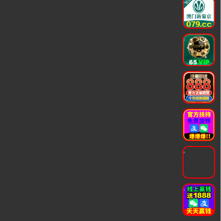
.
.
.
.
.
.